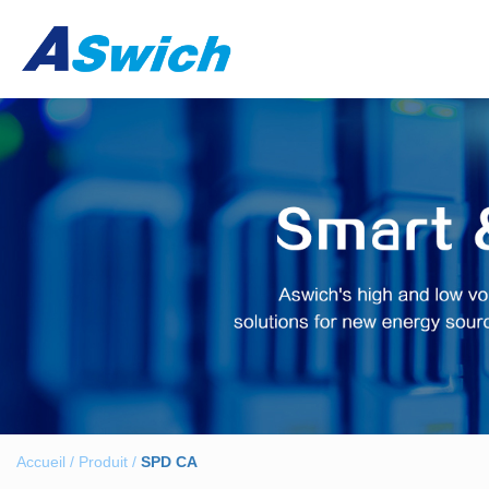
Accueil
/
Produit
/
SPD CA